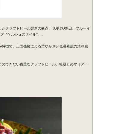
たクラフトビール製造の拠点、TOKYO隅田川ブルーイ
ング〝ケルシュスタイル”」。
が特徴で、上面発酵による華やかさと低温熟成の清涼感
とのできない貴重なクラフトビール。牡蠣とのマリアー