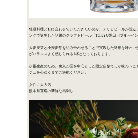
牡蠣料理とぜひ合わせていただきたいのが、アサヒビールが設立し
ングで誕生した話題のクラフトビール「TOKYO隅田川ブルーイ
大麦麦芽と小麦麦芽を組み合わせることで実現した繊細な味わい
がバランスよく感じられる1杯となっております。
少量生産のため、東京23区を中心とした限定店舗でしか味わうこ
ジュを心ゆくまでご堪能ください。
女性に大人気！
熊本県直送の新鮮な馬刺し