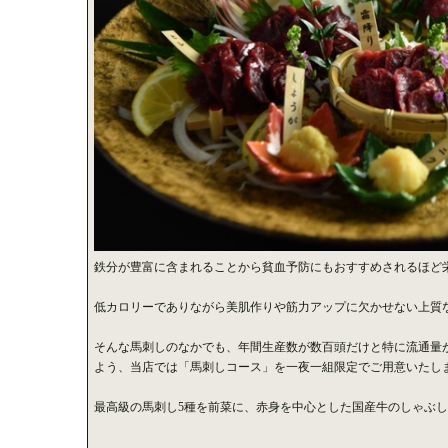
鉄分が豊富に含まれることから貧血予防にもおすすめされるほど
低カロリーでありながら美肌作りや筋力アップに欠かせない上質
そんな馬刺しのなかでも、年間生産数が数百頭だけと特に流通量
よう、当店では「馬刺しコース」を一夜一組限定でご用意いたし
最高級の馬刺し5種を前菜に、赤身を中心とした国産牛のしゃぶ