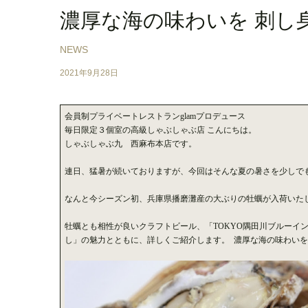
濃厚な海の味わいを 刺し
NEWS
2021年9月28日
会員制プライベートレストランglamプロデュース
毎日限定３個室の高級しゃぶしゃぶ店
こんにちは。
しゃぶしゃぶ九 西麻布本店です。
連日、猛暑が続いておりますが、今回はそんな夏の暑さを少しで
なんと今シーズン初、兵庫県播磨灘産の大ぶりの牡蠣が入荷いた
牡蠣とも相性が良いクラフトビール、「TOKYO隅田川ブルーイ
し」の魅力とともに、詳しくご紹介します。 濃厚な海の味わい